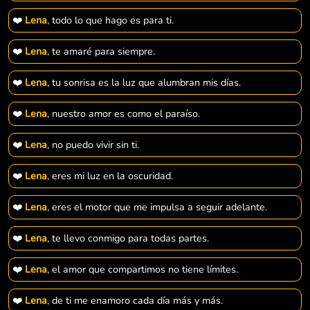
❤️
Lena
, todo lo que hago es para ti.
❤️
Lena
, te amaré para siempre.
❤️
Lena
, tu sonrisa es la luz que alumbran mis días.
❤️
Lena
, nuestro amor es como el paraíso.
❤️
Lena
, no puedo vivir sin ti.
❤️
Lena
, eres mi luz en la oscuridad.
❤️
Lena
, eres el motor que me impulsa a seguir adelante.
❤️
Lena
, te llevo conmigo para todas partes.
❤️
Lena
, el amor que compartimos no tiene límites.
❤️
Lena
, de ti me enamoro cada día más y más.