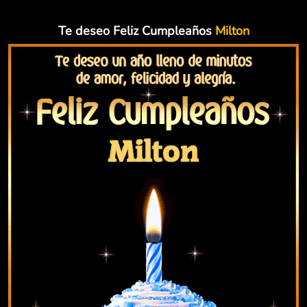
Te deseo Feliz Cumpleaños
Milton