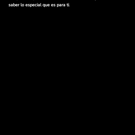
saber lo especial que es para ti
.