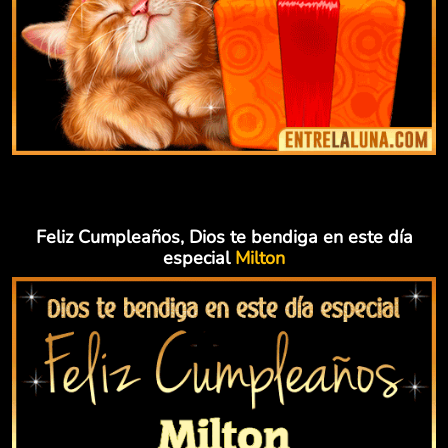
Feliz Cumpleaños, Dios te bendiga en este día
especial
Milton