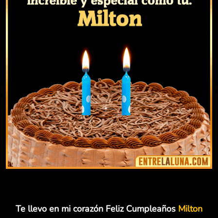
Te llevo en mi corazón Feliz Cumpleaños
Milton