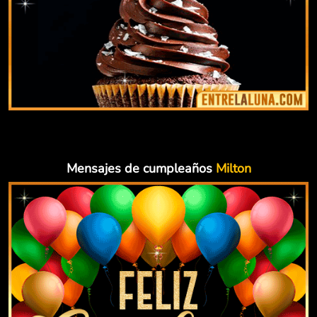
Mensajes de cumpleaños
Milton