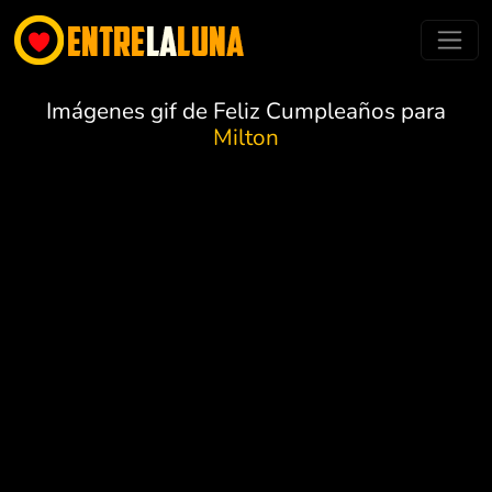
Imágenes gif de Feliz Cumpleaños para
Milton