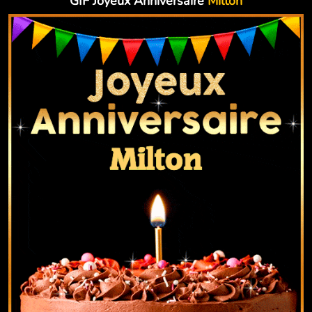
GIF Joyeux Anniversaire
Milton