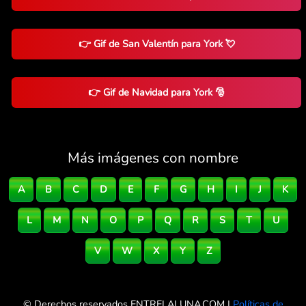
👉 Gif de San Valentín para York 💘
👉 Gif de Navidad para York 🎅
Más imágenes con nombre
A
B
C
D
E
F
G
H
I
J
K
L
M
N
O
P
Q
R
S
T
U
V
W
X
Y
Z
© Derechos reservados ENTRELALUNA.COM |
Políticas de